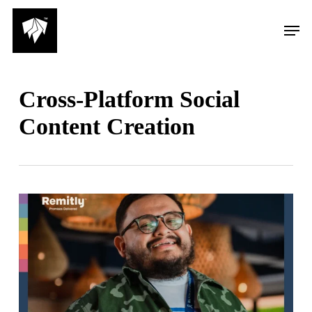
Skip
Men
to
main
content
Cross-Platform Social
Content Creation