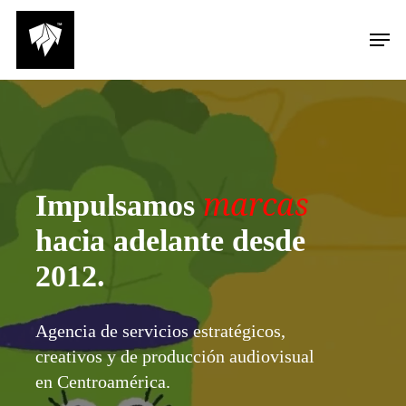
Skip
Men
to
main
content
marcas
Impulsamos
hacia adelante desde
2012.
Agencia de servicios estratégicos,
creativos y de producción audiovisual
en Centroamérica.