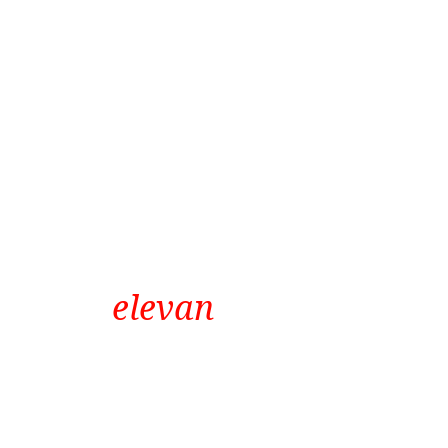
Diseñamos
estrategias que
elevan
marcas.
Desde 2012 construimos relaciones
sólidas y sostenibles con marcas que
buscan avanzar, adaptarse y crecer.